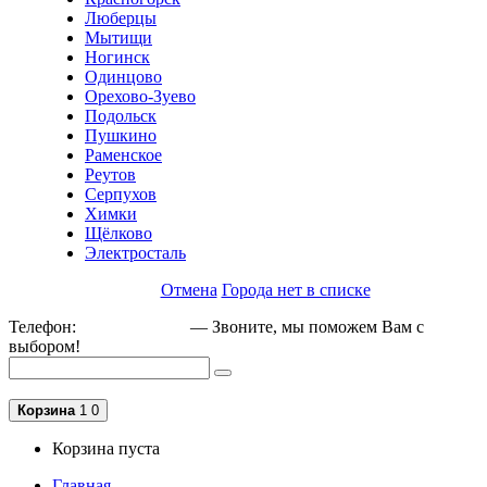
Люберцы
Мытищи
Ногинск
Одинцово
Орехово-Зуево
Подольск
Пушкино
Раменское
Реутов
Серпухов
Химки
Щёлково
Электросталь
Отмена
Города нет в списке
Телефон:
+79162189129
— Звоните, мы поможем Вам с
выбором!
Корзина
1
0
Корзина пуста
Главная