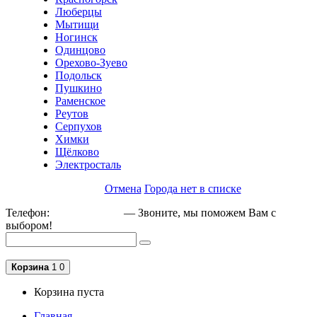
Люберцы
Мытищи
Ногинск
Одинцово
Орехово-Зуево
Подольск
Пушкино
Раменское
Реутов
Серпухов
Химки
Щёлково
Электросталь
Отмена
Города нет в списке
Телефон:
+79162189129
— Звоните, мы поможем Вам с
выбором!
Корзина
1
0
Корзина пуста
Главная