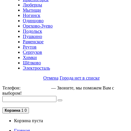
Люберцы
Мытищи
Ногинск
Одинцово
Орехово-Зуево
Подольск
Пушкино
Раменское
Реутов
Серпухов
Химки
Щёлково
Электросталь
Отмена
Города нет в списке
Телефон:
+79162189129
— Звоните, мы поможем Вам с
выбором!
Корзина
1
0
Корзина пуста
Главная